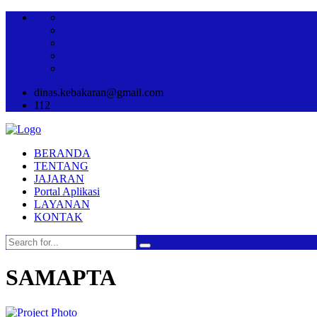
dinas.kebakaran@gmail.com
112
BERANDA
TENTANG
JAJARAN
Portal Aplikasi
LAYANAN
KONTAK
SAMAPTA